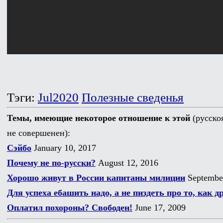
Тэги:
Jul2020
Полезные сведенья
Темы, имеющие некоторое отношение к этой
(русско
не совершенен):
Сэйбо
January 10, 2017
Почему не по-русски?
August 12, 2016
Хорошо живут в России капитаны милиции
September
Для успеха ебашить надо, а не пиздеть про то, как 
Оплатил похороны? Свободен!
June 17, 2009