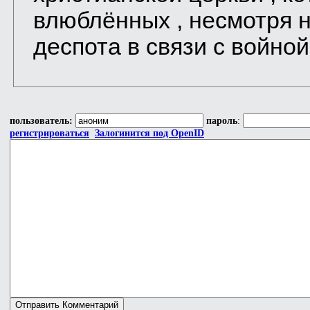
влюблённых , несмотря н
деспота в связи с войной ,
пользователь:
пароль
:
регистрироваться
Залогинится под OpenID