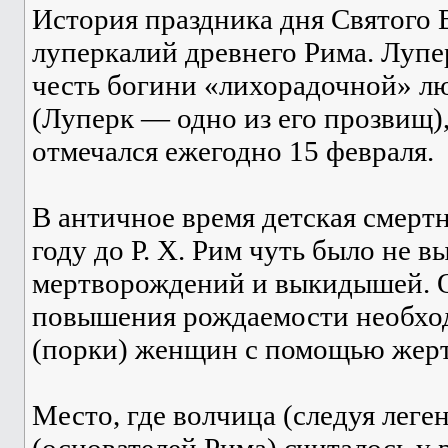
История праздника дня Святого В
луперкалий древнего Рима. Лупе
честь богини «лихорадочной» лю
(Луперк — одно из его прозвищ),
отмечался ежегодно 15 февраля.
В античное время детская смертн
году до Р. Х. Рим чуть было не 
мертворождений и выкидышей. Ор
повышения рождаемости необход
(порки) женщин с помощью жерт
Место, где волчица (следуя леге
(основателей Рима) считалось у