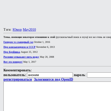
Тэги:
Юмор
May2010
Темы, имеющие некоторое отношение к этой
(русскоязычный поиск в mysql все же очень не сове
Газпром vs сланцевый газ
October 1, 2016
Про консьюмеризм и СССР
November 6, 2013
Про Брейвика
August 25, 2012
Россияне отвыкают пить водку
May 20, 2008
Вот это поворот!
May 1, 2017
Комментировать:
пользователь:
пароль
:
регистрироваться
Залогинится под OpenID