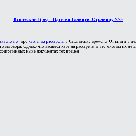
Всяческий Бред - Идти на Главную Страницу >>>
виваленте
" про
квоты на расстрелы
в Сталинские времена. От книги в цел
го заговора. Однако что касается квот на расстрелы и что многим их не х
ссекреченных ныне документах тех времен.