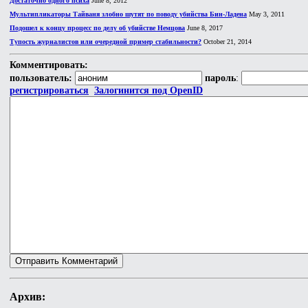
Достаточно одного психа
June 8, 2012
Мультипликаторы Тайваня злобно шутят по поводу убийства Бин-Ладена
May 3, 2011
Подошел к концу процесс по делу об убийстве Немцова
June 8, 2017
Тупость журналистов или очередной пример стабильности?
October 21, 2014
Комментировать:
пользователь:
пароль
:
регистрироваться
Залогинится под OpenID
Архив: