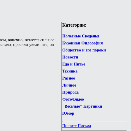
Категории:
Полезные Сведенья
ом, конечно, остается сильное
Кухонная Философия
ватало, просили увеличить, он
Общество и его пороки
Новости
Еда и Питье
Техника
Разное
Личное
Природа
Фото/Видео
"Веселые" Картинки
Юмор
Пишите Письма