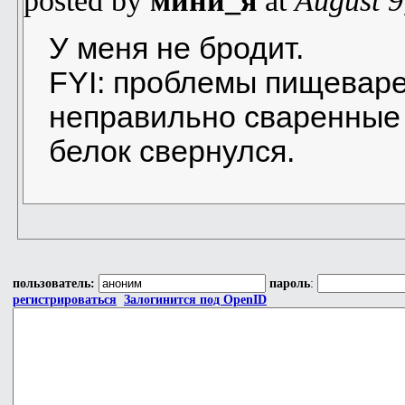
posted by
мини_я
at
August 9
У меня не бродит.
FYI: проблемы пищевар
неправильно сваренные 
белок свернулся.
пользователь:
пароль
:
регистрироваться
Залогинится под OpenID