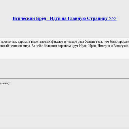
Всяческий Бред - Идти на Главную Страницу >>>
 просто так, даром, в виде газовых факелов в четыре раза больше газа, чем было продан
ловный чемпион мира. За ней с большим отрывом идут Ирак, Иран, Нигерия и Венесуэла.
ршенен):