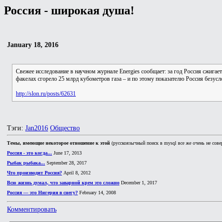
Россия - широкая душа!
January 18, 2016
Свежее исследование в научном журнале Energies сообщает: за год Россия сжигает
факелах сгорело 25 млрд кубометров газа – и по этому показателю Россия безус
http://slon.ru/posts/62631
Тэги:
Jan2016
Общество
Темы, имеющие некоторое отношение к этой
(русскоязычный поиск в mysql все же очень не сове
Россия - это когда...
June 17, 2013
Рыбак рыбака...
September 28, 2017
Что производит Россия?
April 8, 2012
Всю жизнь думал, что заварной крем это сложно
December 1, 2017
Россия — это Нигерия в снегу?
February 14, 2008
Комментировать