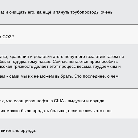
ра) и очищать его, да ещё и тянуть трубопроводы очень
м CO2?
ке, хранения и доставки этого попутного газа этим газом не
о была год-два тому назад. Сейчас пытаются приспособить
высокая грязность делает этот процесс весьма трудоёмким и
м - сами мы их не можем выбрать. Это последнее, о чём
их, что сланцевая нефть в США - выдумки и ерунда.
 их можно было продать больше, если не жечь этот газ.
твительно ерунда.