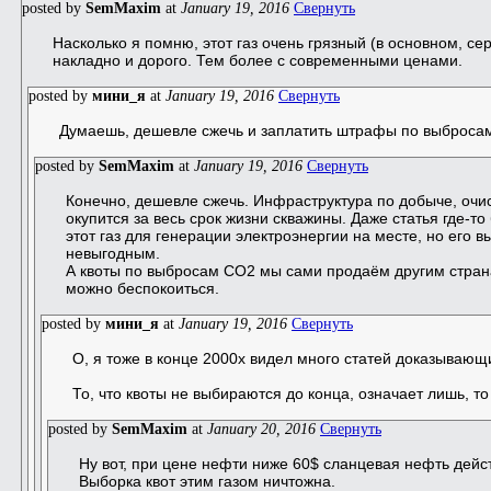
posted by
SemMaxim
at
January 19, 2016
Свернуть
Насколько я помню, этот газ очень грязный (в основном, се
накладно и дорого. Тем более с современными ценами.
posted by
мини_я
at
January 19, 2016
Свернуть
Думаешь, дешевле сжечь и заплатить штрафы по выброса
posted by
SemMaxim
at
January 19, 2016
Свернуть
Конечно, дешевле сжечь. Инфраструктура по добыче, очист
окупится за весь срок жизни скважины. Даже статья где-т
этот газ для генерации электроэнергии на месте, но его 
невыгодным.
А квоты по выбросам CO2 мы сами продаём другим страна
можно беспокоиться.
posted by
мини_я
at
January 19, 2016
Свернуть
О, я тоже в конце 2000х видел много статей доказывающ
То, что квоты не выбираются до конца, означает лишь, то
posted by
SemMaxim
at
January 20, 2016
Свернуть
Ну вот, при цене нефти ниже 60$ сланцевая нефть дейс
Выборка квот этим газом ничтожна.