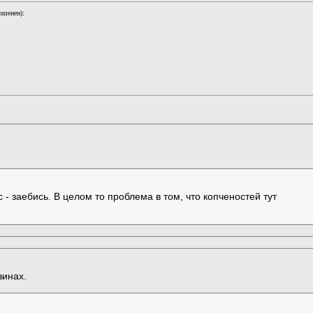
ршенен):
с - заебись. В целом то проблема в том, что копченостей тут
зинах.