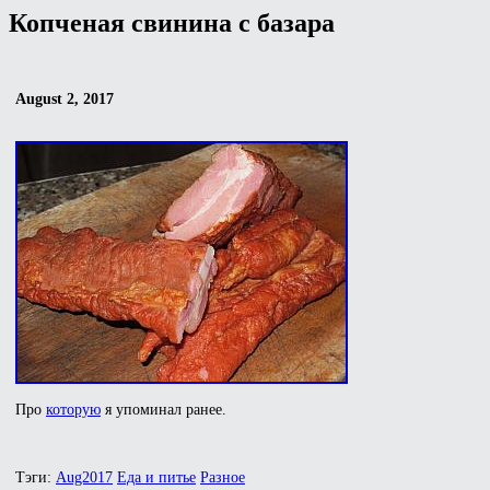
Копченая свинина с базара
August 2, 2017
Про
которую
я упоминал ранее.
Тэги:
Aug2017
Еда и питье
Разное