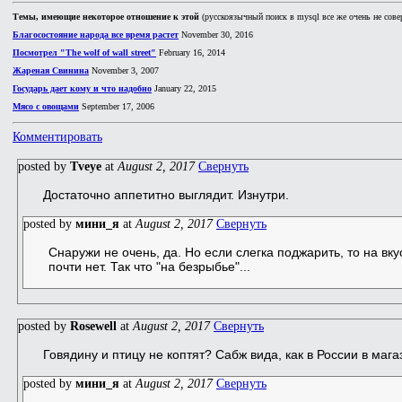
Темы, имеющие некоторое отношение к этой
(русскоязычный поиск в mysql все же очень не сове
Благосостояние народа все время растет
November 30, 2016
Посмотрел "The wolf of wall street"
February 16, 2014
Жареная Свинина
November 3, 2007
Государь дает кому и что надобно
January 22, 2015
Мясо с овощами
September 17, 2006
Комментировать
posted by
Tveye
at
August 2, 2017
Свернуть
Достаточно аппетитно выглядит. Изнутри.
posted by
мини_я
at
August 2, 2017
Свернуть
Снаружи не очень, да. Но если слегка поджарить, то на вку
почти нет. Так что "на безрыбье"...
posted by
Rosewell
at
August 2, 2017
Свернуть
Говядину и птицу не коптят? Сабж вида, как в России в мага
posted by
мини_я
at
August 2, 2017
Свернуть