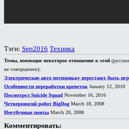
Тэги:
Sep2016
Техника
Темы, имеющие некоторое отношение к этой
(русско
не совершенен):
Электрические авто потихоньку перестают быть и
Особенности переработки креветок
January 12, 2010
Посмотрел Suicide Squad
November 16, 2016
Четвероногий робот BigDog
March 18, 2008
Ноутбучные понты
March 20, 2008
Комментировать: